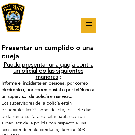
"La misión del Departamento de
Policía de Fall River es reducir el
crimen y mejorar la calidad de vida
para todos, a través de una
asociación con nuestros
ciudadanos".
Presentar un cumplido o una
queja
Puede presentar una queja contra
un oficial de las siguientes
maneras
:
Informe el incidente en persona, por correo
electrónico, por correo postal o por teléfono a
un supervisor de policía en servicio.
Los supervisores de la policía están
disponibles las 24 horas del día, los siete días
de la semana. Para solicitar hablar con un
supervisor de la policía con respecto a una
acusación de mala conducta, llame al
508-