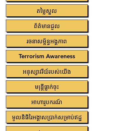
តម្លៃ​ស្នូល
ព័ត៌មានជួល
រចនាសម្ព័ន្ធ​អង្គភាព
Terrorism Awareness
អនុស្សាវរីយ៍របស់យើង
មន្រ្តីធ្លាក់ចុះ
អាហារូបករណ៍
មូលនិធិរៃអង្គាសប្រាក់សម្រាប់ឥដ្ឋ