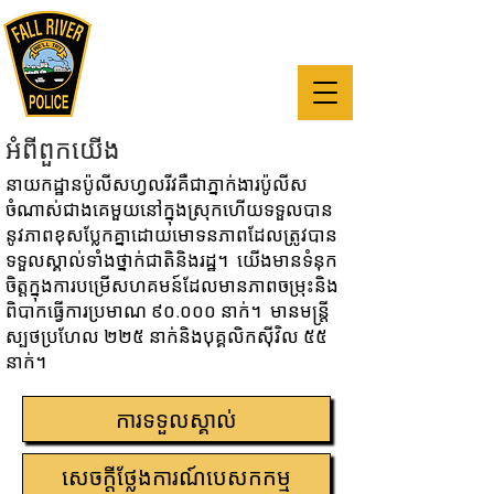
“ បេសកកម្មរបស់នាយកដ្ឋានប៉ូលីស Fall
River គឺដើម្បីកាត់បន្ថយឧក្រិដ្ឋកម្មនិងបង្កើន
គុណភាពនៃជីវិតសម្រាប់ទាំងអស់គ្នាតាមរយៈ
ភាពជាដៃគូជាមួយប្រជាពលរដ្ឋរបស់យើង” ។
អំពី​ពួក​យើង
នាយកដ្ឋានប៉ូលីសហ្វលរីវគឺជាភ្នាក់ងារប៉ូលីស
ចំណាស់ជាងគេមួយនៅក្នុងស្រុកហើយទទួលបាន
នូវភាពខុសប្លែកគ្នាដោយមោទនភាពដែលត្រូវបាន
ទទួលស្គាល់ទាំងថ្នាក់ជាតិនិងរដ្ឋ។ យើងមានទំនុក
ចិត្តក្នុងការបម្រើសហគមន៍ដែលមានភាពចម្រុះនិង
ពិបាកធ្វើការប្រមាណ ៩០.០០០ នាក់។ មានមន្រ្តី
ស្បថប្រហែល ២២៥ នាក់និងបុគ្គលិកស៊ីវិល ៥៥
នាក់។
ការទទួលស្គាល់
សេចក្តី​ថ្លែងការណ៍​បេសកកម្ម