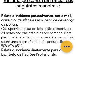
reclamação contra um oficial das
seguintes maneiras
:
Relate o incidente pessoalmente, por e-mail,
correio ou telefone a um supervisor de serviço
da polícia.
Os supervisores da polícia estão disponíveis
24 horas por dia, sete dias por semana. Para
pedir para falar com um supervisor de polícia
sobre uma alegação de má conduta, ligue
508-676-8511
.
Relate o incidente diretamente para o
Escritório de Padrões Profissionais.
Para fazer uma reclamação diretamente a um
investigador no Escritório de Padrões
Profissionais, ligue
508-676-8511
, de segunda
a sexta-feira durante o horário comercial
normal.
Relate o incidente ao Gabinete do Prefeito.
Para fazer uma reclamação diretamente à
Prefeitura, ligue
(508) -324-2000
e eles
entrarão em contato com o departamento de
polícia em seu nome.
Informações de contato do Office of