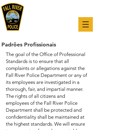
“A missão do Departamento de
Polícia de Fall River é reduzir a
criminalidade e melhorar a
qualidade de vida de todos,
através de uma parceria com os
nossos cidadãos”.
Padrões Profissionais
The goal of the Office of Professional
Standards is to ensure that all
complaints or allegations against the
Fall River Police Department or any of
its employees are investigated in a
thorough, fair, and impartial manner.
The rights of all citizens and
employees of the Fall River Police
Department shall be protected and
confidentiality shall be maintained at
the highest standards. We will ensure